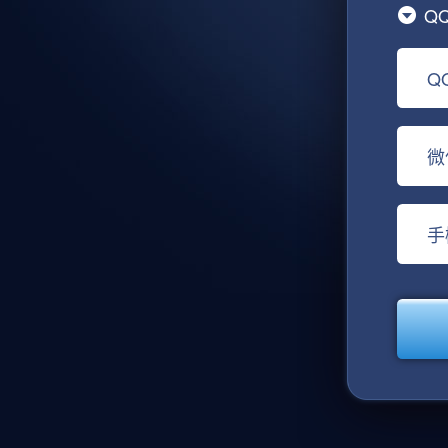
Q
Q
微
手