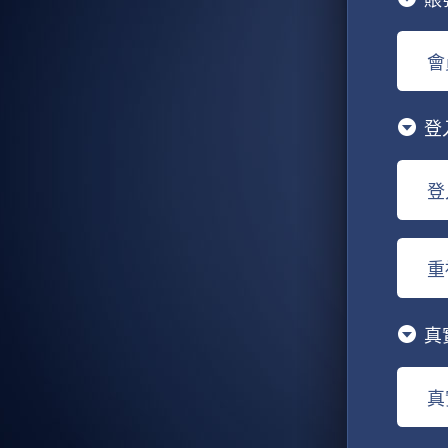
會
登
登
重
真
真